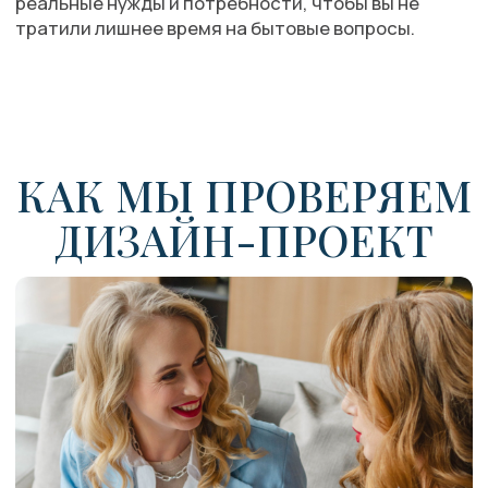
Найдем несостыковки
Обозначим проблемные зоны в проекте
и отметим то, что мог не учесть дизайнер
— например, дополнительное место под
мастерскую или для хранения специфичных
вещей.
Подскажем, как исправить
Например, что и куда можно переместить, где
продумать дополнительное хранение, а где от
него наоборот стоит отказаться.