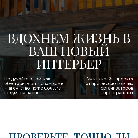
ИНТЕРЬЕР
Не думайте о том, как
Аудит дизайн-проекта
обустроиться в новом доме
от профессиональных
— агентство Home Couture
организаторов
подумаем за вас
пространства
ПРОВЕРЬТЕ, ТОЧНО ЛИ
ВАШ НОВЫЙ ДИЗАЙН
ПРОЕКТ «ВАШ»
Интерьер должен быть не только красивым, но и
функциональным — это ни для кого не секрет
К сожалению, иногда эстетика опережает
потребности и вы можете получить интерьер,
который будет очень хорош внешне, но в деталях
— неудобен.