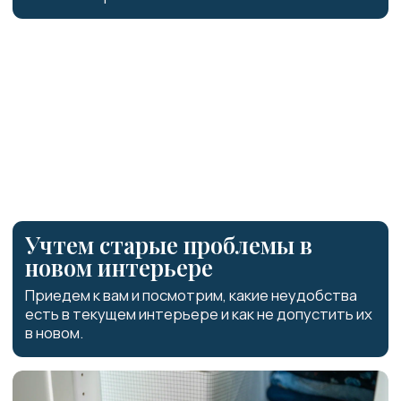
СТОИМОСТЬ АУДИТА
И СОПРОВОЖДЕНИЯ
ДИЗАЙН-ПРОЕКТА
1 зона хранения (гардеробная,
кухонный гарнитур, санузел)
15 000 ₽
Выезд в мебельную компанию
или ваш будущий дом
15 000 ₽