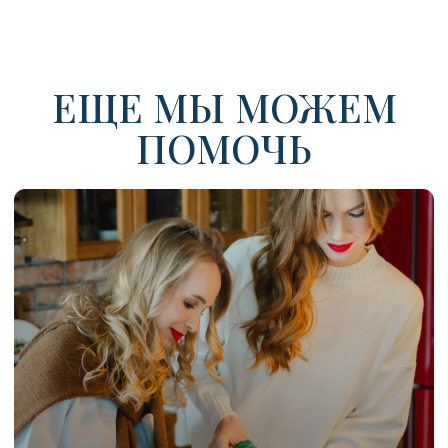
«Когда ты кайфуешь от своего
дома, мозг начинает работать
по другому: всё, что
планировалось годами, начинает
реализовываться. Появляются
силы жить, а не тонуть в рутине.
И помогать достичь этого —
великолепно.»
Организатор пространства
ПЕРЕДАЧИ
С НАШИМ УЧАСТИЕМ