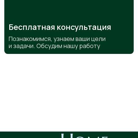
Анна Перельмут
Анна Немченко
Ольга Шук
блогер
актриса, блогер
хореограф
ВАШИ ОТЗЫВЫ
ПРОЧИТАТЬ, ЧТО О НАС ГОВОРЯТ
“В небольшой кухне
уместили
“Зацепило то, на
массу вещей
, которые ДО - были в
вкладываетесь 
хаосе и беспорядке!”