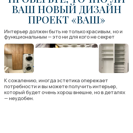
МЫ ПОМОЖЕМ
НЕ ДОПУСТИТЬ
ОШИБОК
Профессиональный организатор пространства
заметит все потенциальные проблемы уже на
этапе дизайн-проекта
Мы учтем все ваши привычки, пожелания,
количество вещей, планировку — все детали. Ваш
интерьер будет максимально адаптирован под
реальные нужды и потребности, чтобы вы не
тратили лишнее время на бытовые вопросы.