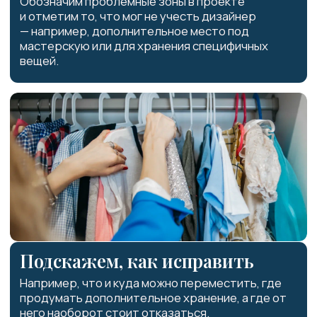
Подарим уверенность в заказе
новой мебели
Поможем понять, действительно ли вам
подходит план новой мебели, и, если
необходимо, съездим с вами и дизайнером в
мебельный салон для заказа.
Поможем сэкономить
Такие детали помогут в перспективе не тратить
время на уборку, сборы, повседневные задачи, а
также сразу получить подходящий результат и
не тратиться на переделки.