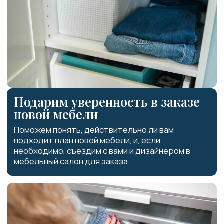
Примерная стоимость аудита 2-
комнатной квартиры
от 26 000 ₽
Итоговая стоимость расчитывается
индивидуально и зависит от многих парамеров: от
детализации проекта до вашего вовлечения. Мы
сможем более точно назвать стоимость, когда
обсудим проект и поймем объём работ.
ЕЩЕ МЫ МОЖЕМ
ПОМОЧЬ